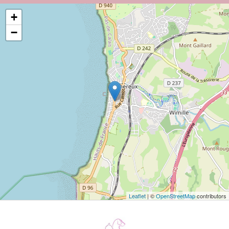
+
−
Leaflet
| ©
OpenStreetMap
contributors