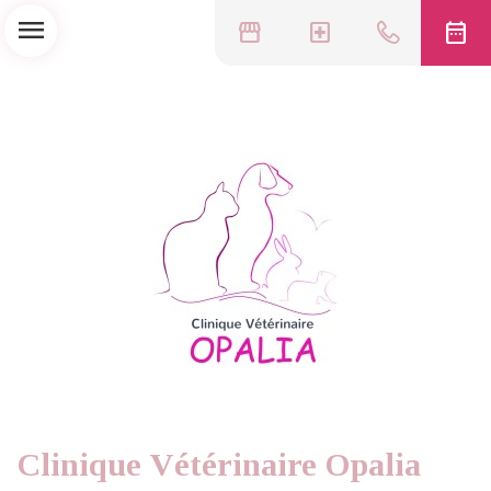
menu
storefront
local_hospital
date_range
Clinique Vétérinaire Opalia