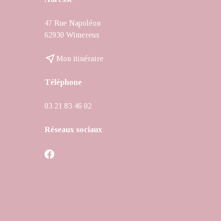
47 Rue Napoléon
62930 Wimereux
near_me
Mon itinéraire
Téléphone
03 21 83 46 02
Réseaux sociaux