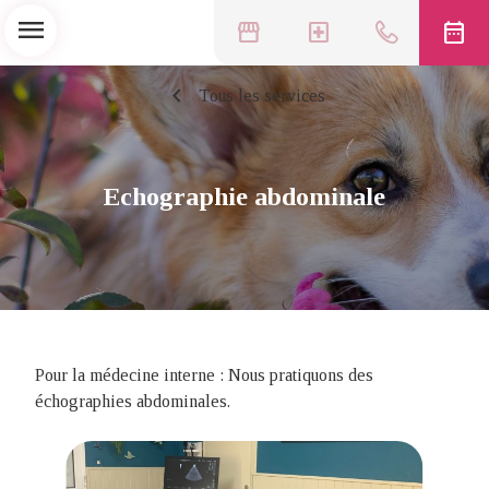
menu
storefront
local_hospital
date_range
chevron_left
Tous les services
Echographie abdominale
Pour la médecine interne : Nous pratiquons des
échographies abdominales.