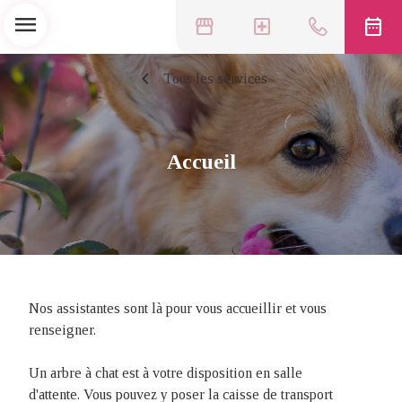
menu
storefront
local_hospital
date_range
chevron_left
Tous les services
Accueil
Nos assistantes sont là pour vous accueillir et vous
renseigner.
Un arbre à chat est à votre disposition en salle
d'attente. Vous pouvez y poser la caisse de transport