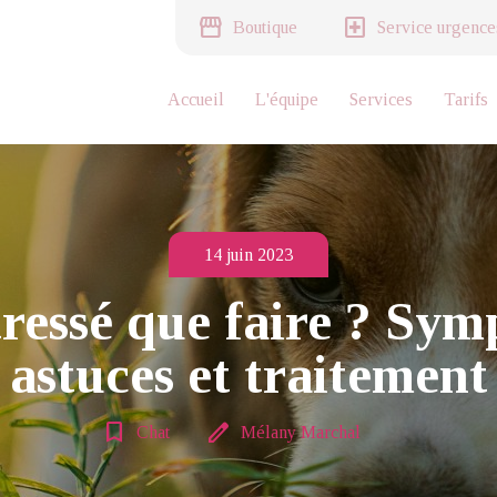
storefront
local_hospital
Boutique
Service urgence
Accueil
L'équipe
Services
Tarifs
14 juin 2023
tressé que faire ? Sym
astuces et traitement
bookmark_border
edit
Chat
Mélany Marchal