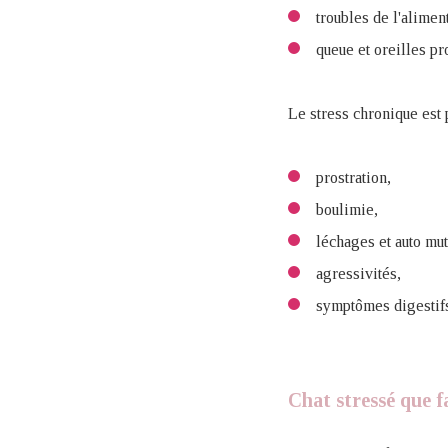
troubles de l'alimen
queue et oreilles pr
Le stress chronique est p
prostration,
boulimie,
léchages et auto mut
agressivités,
symptômes digestif
Chat stressé que f