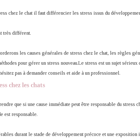
ess chez le chat il faut différencier les stress issus du développemen
t très différent.
borderons les causes générales de stress chez le chat, les règles gé
méthodes pour gérer un stress nouveau.Le stress est un sujet sérieux
hésitez pas à demander conseils et aide à un professionnel.
ss chez les chats
rendre que si une cause immédiate peut être responsable du stress che
e est responsable.
érables durant le stade de développement précoce et une exposition i