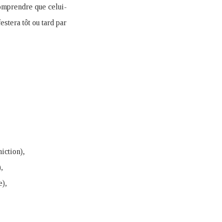
 comprendre que celui-
estera tôt ou tard par
iction),
,
e),