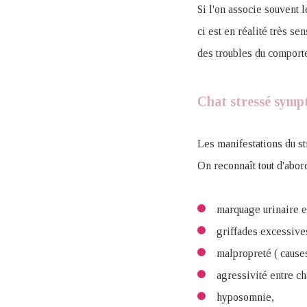
Si l'on associe souvent l
ci est en réalité très se
des troubles du comporte
Chat stressé symp
Les manifestations du str
On reconnaît tout d'abor
marquage urinaire ex
griffades excessives
malpropreté ( causes
agressivité entre ch
hyposomnie,