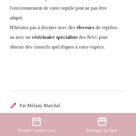
l'environnement de votre reptile peut ne pas être
adapté.
N'hésitez pas à discuter avec des
éleveurs
de reptiles
ou avec un
vétérinaire
spécialiste
des NAC pour
obtenir des conseils spécifiques à votre espèce.
edit
Par Mélany Marchal
date_range
storefront
Partager cet article
Prendre
rendez-vous
Boutique
en ligne