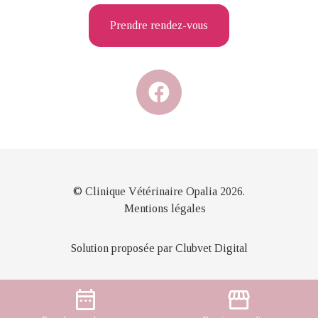
Prendre rendez-vous
© Clinique Vétérinaire Opalia 2026.
Mentions légales
Solution proposée par Clubvet Digital
date_range
storefront