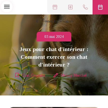
menu
storefront
local_hospital
date_range
chevron_left
Toutes les actualités
03 mai 2024
Jeux pour chat d'intérieur :
Comment exercer son chat
d'intérieur ?
bookmark_border
edit
Chat, Conseils
Mélany Marchal