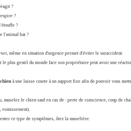
réagit ?
respire ?
'étouffe ?
e l'animal bat ?
ser, même en situation d'urgence permet d'éviter le suraccident.
 le plus gentil du monde face son propriétaire peut avoir une réacti
 chien
à une laisse courte à un support fixe afin de pouvoir vous mett
su, muselez le chien sauf en cas de : perte de conscience, coup de chal
e, vomissement).
senter ce type de symptômes, ôtez la muselière.