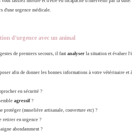
 vous fassiez mordre et d'être en incapacité d'intervenir par la suite.
rs d'une urgence médicale.
tion d’urgence avec un animal
gestes de premiers secours, il faut
analyser
la situation et évaluer l'
 poser afin de donner les bonnes informations à votre vétérinaire et à
pprocher en sécurité ?
 semble
agressif
?
e protéger (muselière artisanale, couverture etc) ?
e retirer en urgence ?
 saigne abondamment ?