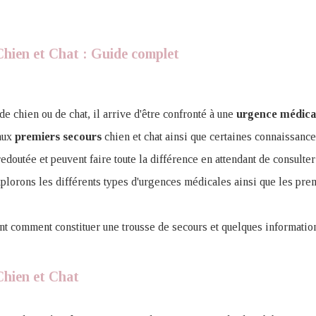
Chien et Chat : Guide complet
de chien ou de chat, il arrive d'être confronté à une
urgence
médica
aux
premiers
secours
chien et chat ainsi que certaines connaissance
 redoutée et peuvent faire toute la différence en attendant de consulter
xplorons les différents types d'urgences médicales ainsi que les pre
t comment constituer une trousse de secours et quelques information
Chien et Chat