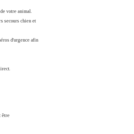
 de votre animal
.
s secours chien et
méros d'urgenc
e afin
irect.
 être