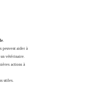
le
.
s peuvent aider à
 un vétérinaire.
mières actions à
s utiles.