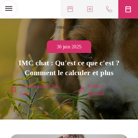
menu
storefront
local_hospital
date_range
chevron_left
Toutes les actualités
30 juin 2025
IMC chat : Qu'est ce que c'est ?
Comment le calculer et plus
Alimentation, Chat,
Mélany
bookmark_border
edit
Santé
Marchal