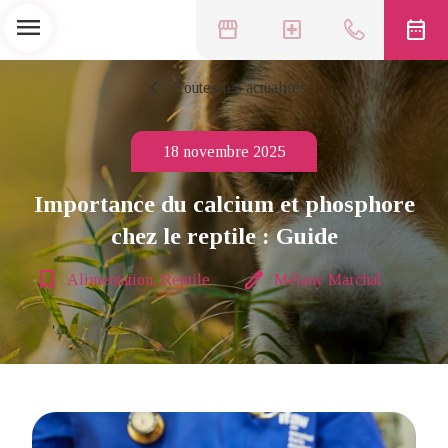
menu
storefront
local_hospital
date_range
chevron_left
Toutes les actualités
18 novembre 2025
Importance du calcium et phosphore
chez le reptile : Guide
bookmark_border
edit
Alimentation, Reptile
Mélany Marchal