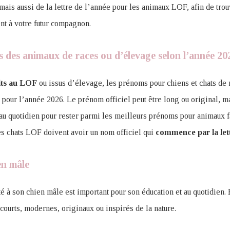
mais aussi de la lettre de l’année pour les animaux LOF, afin de trou
nt à votre futur compagnon.
 des animaux de races ou d’élevage selon l’année 20
its au LOF
ou issus d’élevage, les prénoms pour chiens et chats de 
e pour l’année 2026. Le prénom officiel peut être long ou original, ma
é au quotidien pour rester parmi les meilleurs prénoms pour animaux f
es chats LOF doivent avoir un nom officiel qui
commence par la let
en mâle
 à son chien mâle est important pour son éducation et au quotidien.
courts, modernes, originaux ou inspirés de la nature.