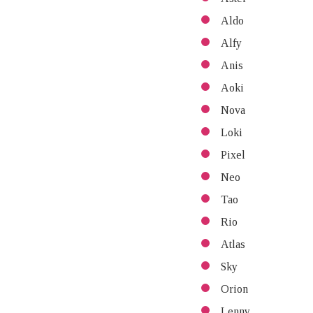
Aldo
Alfy
Anis
Aoki
Nova
Loki
Pixel
Neo
Tao
Rio
Atlas
Sky
Orion
Lenny