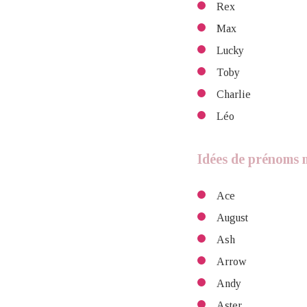
Rex
Max
Lucky
Toby
Charlie
Léo
Idées de prénoms 
Ace
August
Ash
Arrow
Andy
Aster