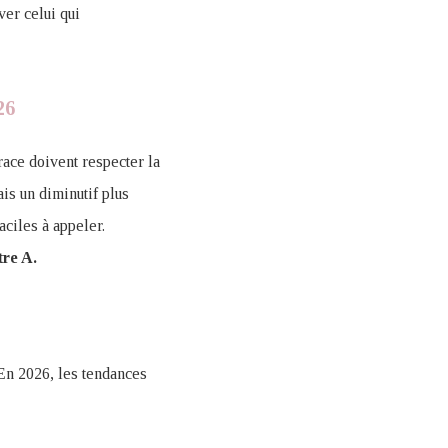
ver celui qui
26
race doivent respecter la
is un diminutif plus
aciles à appeler.
tre A.
 En 2026, les tendances