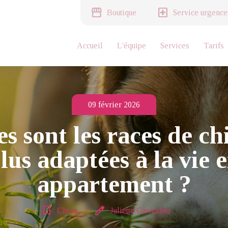
storefront
local_hospital
Boutique
Service urgence
Accueil
L'équipe
Services
Tarifs
09 février 2026
s sont les races de ch
lus adaptées à la vie 
appartement ?
bookmark_border
edit
Chien
Juliette Garnodier