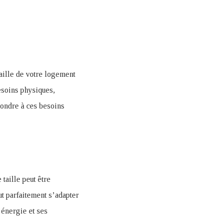
aille de votre logement
esoins physiques,
épondre à ces besoins
 taille peut être
ut parfaitement s’adapter
’énergie et ses