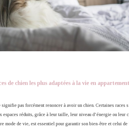
ces de chien les plus adaptées à la vie en appartemen
signifie pas forcément renoncer à avoir un chien. Certaines races s
x espaces réduits, grâce à leur taille, leur niveau d’énergie ou leur 
e mode de vie, est essentiel pour garantir son bien-être et celui de 