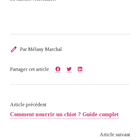
edit
Par Mélany Marchal
Partager cet article
Article précédent
Comment nourrir un chiot ? Guide complet
Article suivant