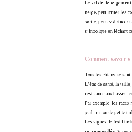
Le
sel de déneigemen
neige, peut irriter les c
sortie, pensez à rincer s
s’intoxique en léchant ce
Comment savoir si
Tous les chiens ne sont
L’état de santé, la taill
résistance aux basses te
Par exemple, les races
poils ras ou de petite tai
Les signes de froid inc
recroquevillée
. Si ces 