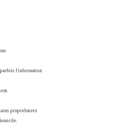
our.
parfois l'information
ent.
tains propriétaires
domicile.