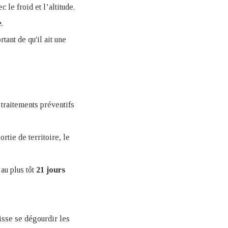
 le froid et l’altitude.
e
.
tant de qu'il ait une
 traitements préventifs
rtie de territoire, le
au plus tôt
21 jours
isse se dégourdir les