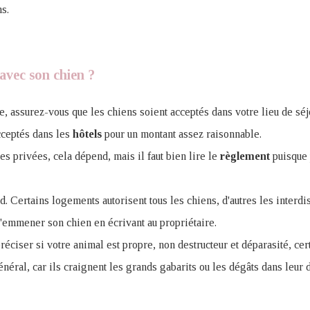
ns.
 avec son chien ?
e, assurez-vous que les chiens soient acceptés dans votre lieu de séj
cceptés dans les
hôtels
pour un montant assez raisonnable.
s privées, cela dépend, mais il faut bien lire le
règlement
puisque 
. Certains logements autorisent tous les chiens, d'autres les interdis
 d'emmener son chien en écrivant au propriétaire.
préciser si votre animal est propre, non destructeur et déparasité, cer
énéral, car ils craignent les grands gabarits ou les dégâts dans leur 