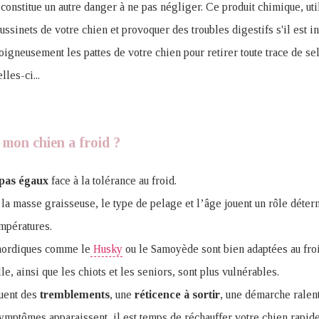
t
constitue un autre danger à ne pas négliger. Ce produit chimique, uti
oussinets de votre chien et provoquer des troubles digestifs s'il est 
oigneusement les pattes de votre chien pour retirer toute trace de sel
lles-ci...
 mon chien a froid ?
pas
égaux
face à la tolérance au froid.
e, la masse graisseuse, le type de pelage et l’âge jouent un rôle déte
mpératures.
 nordiques comme le
Husky
ou le Samoyède sont bien adaptées au froi
lle, ainsi que les chiots et les seniors, sont plus vulnérables.
luent des
tremblements
, une
réticence à sortir
, une démarche ralen
symptômes apparaissent, il est temps de réchauffer votre chien rapid