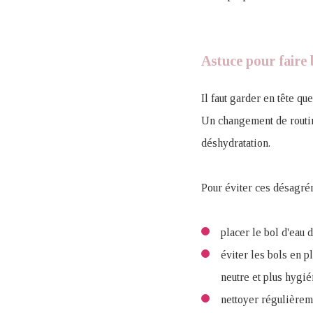
Astuce pour faire 
Il faut garder en tête q
Un changement de routin
déshydratation.
Pour éviter ces désagrém
placer le bol d'eau d
éviter les bols en p
neutre et plus hygié
nettoyer régulièrem