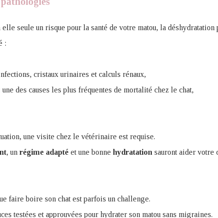
 pathologies
 elle seule un risque pour la santé de votre matou, la déshydratation
é :
infections, cristaux urinaires et calculs rénaux,
: une des causes les plus fréquentes de mortalité chez le chat,
uation, une visite chez le vétérinaire est requise.
nt
, un
régime
adapté
et une bonne
hydratation
sauront aider votre 
e faire boire son chat est parfois un challenge.
ces testées et approuvées pour hydrater son matou sans migraines.