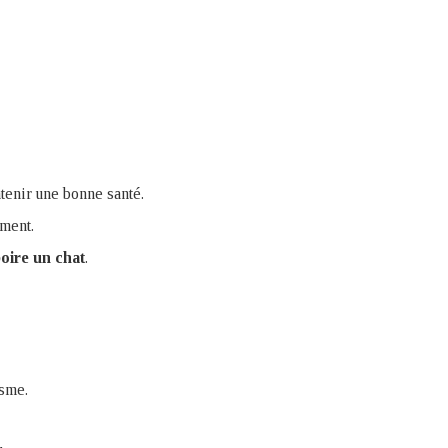
ntenir une bonne santé.
mment.
oire un chat
.
isme.