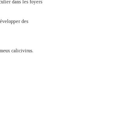
culier dans les foyers
développer des
meux calicivirus.