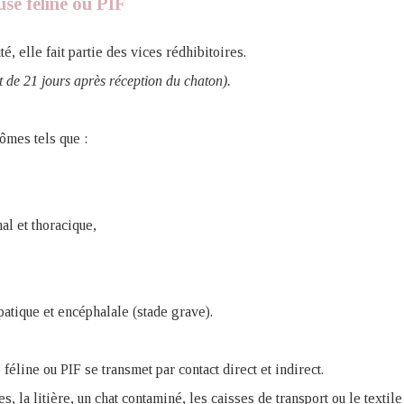
use féline ou PIF
é, elle fait partie des vices rédhibitoires.
t de 21 jours après réception du chaton).
ômes tels que :
l et thoracique,
épatique et encéphalale (stade grave).
 féline ou PIF se transmet par contact direct et indirect.
les, la litière, un chat contaminé, les caisses de transport ou le textil