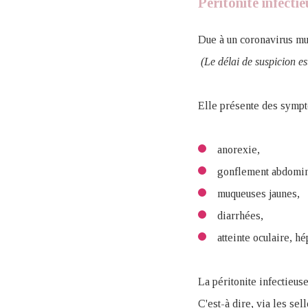
Péritonite infectie
Due à un coronavirus mut
(Le délai de suspicion es
Elle présente des sympt
anorexie,
gonflement abdomina
muqueuses jaunes,
diarrhées,
atteinte oculaire, h
La péritonite infectieuse
C'est-à dire, via les sel