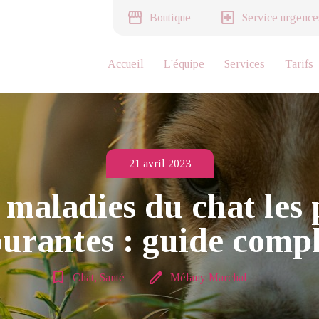
storefront
local_hospital
Boutique
Service urgence
Accueil
L'équipe
Services
Tarifs
21 avril 2023
 maladies du chat les 
ourantes : guide compl
bookmark_border
edit
Chat, Santé
Mélany Marchal