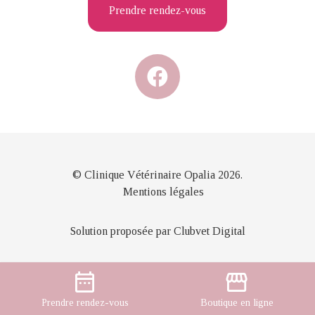
Prendre rendez-vous
© Clinique Vétérinaire Opalia 2026.
Mentions légales
Solution proposée par Clubvet Digital
date_range
storefront
Prendre
rendez-vous
Boutique
en ligne